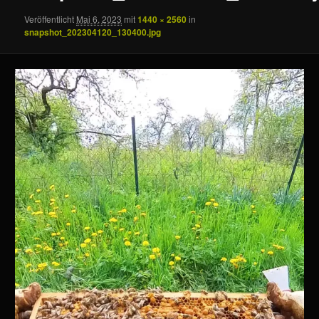
Veröffentlicht
Mai 6, 2023
mit
1440 × 2560
in
snapshot_202304120_130400.jpg