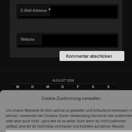
*
E-Mail-Adresse
Website
AUGUST 2026
M
D
M
D
F
S
S
1
2
Cookie-Zustimmung verwalten
3
4
5
6
7
8
9
10
11
12
13
14
15
16
17
18
19
20
21
22
23
Um unsere Webseite für dich optimal zu gestalten und fortlaufend verbessern 
24
25
26
27
28
29
30
können, verwenden wir Cookies. Deren Verwendung kannst du hier zustimme
31
oder aber auch nicht - ganz wie du es willst. Auch wenn du nicht zustimmen
solltest, sind wir dir nicht böse und freuen uns trotzdem auf deinen Besuch.
« Mai