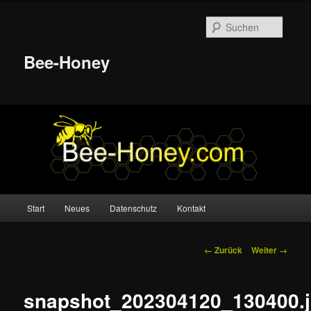
Suche
Bee-Honey
Hauptmenü
Start
Neues
Datenschutz
Kontakt
Zum
Inhalt
Bilder-
← Zurück
Weiter →
Navigation
wechseln
snapshot_202304120_130400.