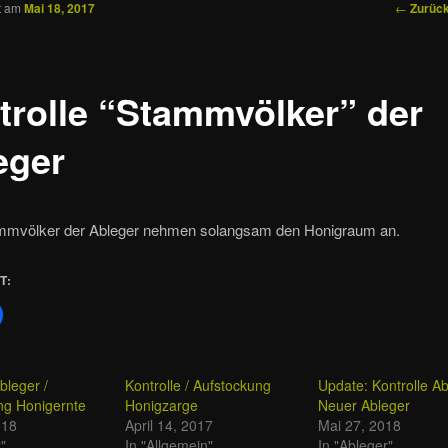
Beitrags
←
Zurüc
ht am
Mai 18, 2017
Navigat
ln
trolle “Stammvölker” der
eger
mmvölker der Ableger nehmen solangsam den Honigraum an.
T:
bleger /
Kontrolle / Aufstockung
Update: Kontrolle Ab
ng Honigernte
Honigzarge
Neuer Ableger
018
April 14, 2017
Mai 27, 2018
r"
In "Allgemein"
In "Ableger"