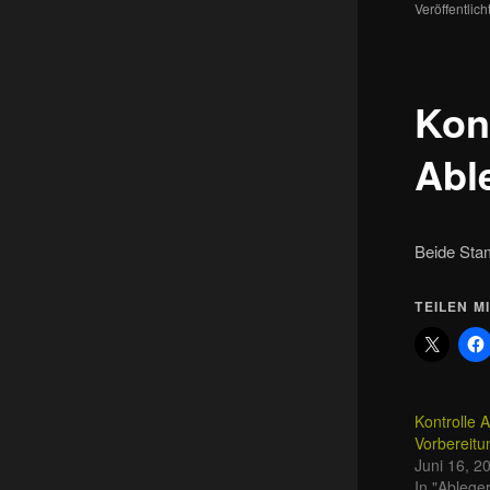
Veröffentlic
wechse
Kon
Abl
Beide Sta
TEILEN MI
Kontrolle A
Vorbereitu
Juni 16, 2
In "Ablege