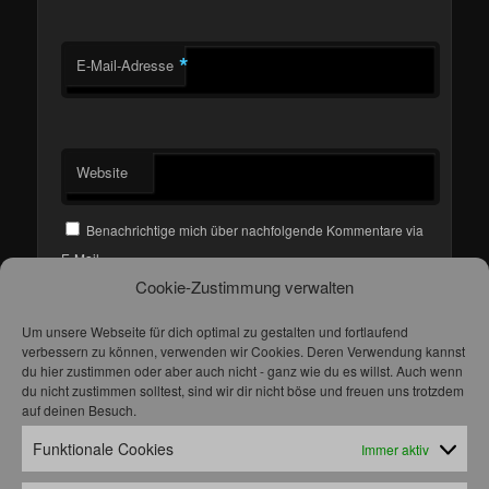
*
E-Mail-Adresse
Website
Benachrichtige mich über nachfolgende Kommentare via
E-Mail.
Cookie-Zustimmung verwalten
Benachrichtige mich über neue Beiträge via E-Mail.
Um unsere Webseite für dich optimal zu gestalten und fortlaufend
verbessern zu können, verwenden wir Cookies. Deren Verwendung kannst
du hier zustimmen oder aber auch nicht - ganz wie du es willst. Auch wenn
du nicht zustimmen solltest, sind wir dir nicht böse und freuen uns trotzdem
auf deinen Besuch.
AUGUST 2026
Funktionale Cookies
Immer aktiv
M
D
M
D
F
S
S
1
2