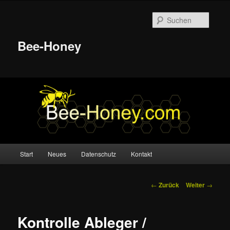
Suche
Bee-Honey
Hauptmenü
Start
Neues
Datenschutz
Kontakt
Zum
Inhalt
Beitrags-
←
Zurück
Weiter
→
Navigation
wechseln
Kontrolle Ableger /