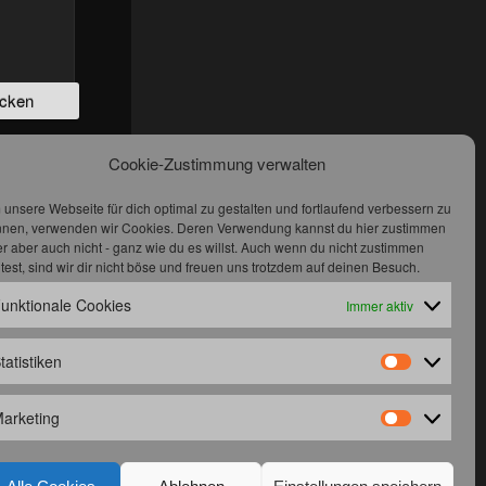
Cookie-Zustimmung verwalten
unsere Webseite für dich optimal zu gestalten und fortlaufend verbessern zu
S
nen, verwenden wir Cookies. Deren Verwendung kannst du hier zustimmen
2
r aber auch nicht - ganz wie du es willst. Auch wenn du nicht zustimmen
9
ltest, sind wir dir nicht böse und freuen uns trotzdem auf deinen Besuch.
6
3
unktionale Cookies
Immer aktiv
0
tatistiken
Statistiken
arketing
Marketing