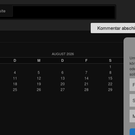
ite
AUGUST 2026
Um 
D
M
D
F
S
kön
1
ode
4
5
6
7
8
sol
11
12
13
14
15
1
18
19
20
21
22
2
F
25
26
27
28
29
3
S
M