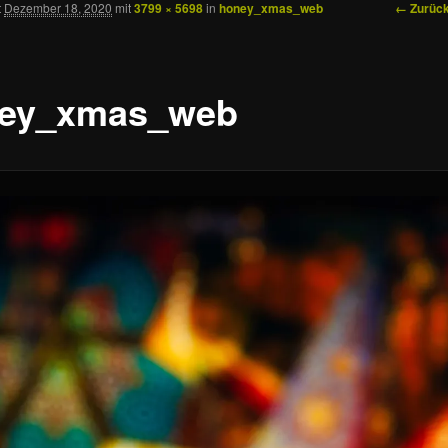
Bilder-
← Zurüc
t
Dezember 18, 2020
mit
3799 × 5698
in
honey_xmas_web
Navigat
ln
ey_xmas_web