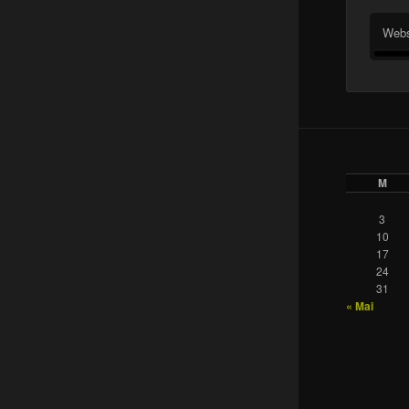
Webs
M
3
10
17
24
31
« Mai