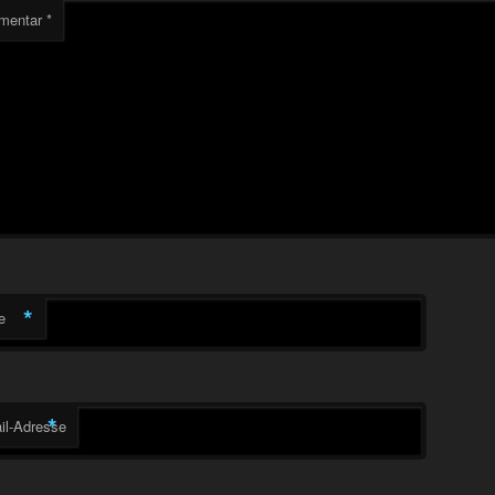
mentar
*
*
e
*
il-Adresse