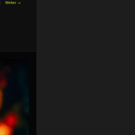
k
Weiter →
ion