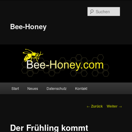
Suche
Bee-Honey
Hauptmenü
Start
Neues
Datenschutz
Kontakt
Zum
Inhalt
Beitrags-
←
Zurück
Weiter
→
Navigation
wechseln
Der Frühling kommt