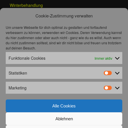
Winterbehandlung
Dezember 28, 2024
Cookie-Zustimmung verwalten
In "Allgemein"
Um unsere Webseite für dich optimal zu gestalten und fortlaufend
Dieser Eintrag wurde veröffentlicht in
Allgemein
von
Peter
.
verbessern zu können, verwenden wir Cookies. Deren Verwendung kannst
Permanenter Link des Eintrags
.
du hier zustimmen oder aber auch nicht - ganz wie du es willst. Auch wenn
du nicht zustimmen solltest, sind wir dir nicht böse und freuen uns trotzdem
auf deinen Besuch.
AUGUST 2026
Funktionale Cookies
Immer aktiv
M
D
M
D
F
S
S
1
2
3
4
5
6
7
8
9
Statistiken
Statistik
10
11
12
13
14
15
16
17
18
19
20
21
22
23
Marketing
24
25
26
27
28
29
30
Marketin
31
« Mai
Alle Cookies
Ablehnen