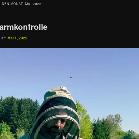
R DEN MONAT:
MAI 2025
ln
armkontrolle
ln
ht am
Mai 1, 2025