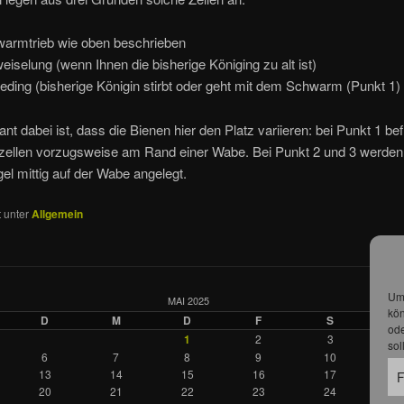
armtrieb wie oben beschrieben
iselung (wenn Ihnen die bisherige Königing zu alt ist)
eding (bisherige Königin stirbt oder geht mit dem Schwarm (Punkt 1)
ant dabei ist, dass die Bienen hier den Platz variieren: bei Punkt 1 be
zellen vorzugsweise am Rand einer Wabe. Bei Punkt 2 und 3 werden 
egel mittig auf der Wabe angelegt.
t unter
Allgemein
Um 
MAI 2025
kön
D
M
D
F
S
ode
1
2
3
sol
6
7
8
9
10
1
13
14
15
16
17
1
F
20
21
22
23
24
2