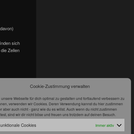
 davon)
finden sich
die Zellen
Cookie-Zustimmung verwalten
unsere Webseite für dich optimal zu gestalten und fortlaufend verbessern zu
nen, verwenden wir Cookies. Deren Verwendung kannst du hier zustimmen
S
r aber auch nicht - ganz wie du es willst. Auch wenn du nicht zustimmen
4
ltest, sind wir dir nicht böse und freuen uns trotzdem auf deinen Besuch.
1
8
unktionale Cookies
Immer aktiv
5