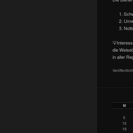
Schw
Umwe
Notb
💡Interess
die Weisel
in aller R
Veröffentlich
M
5
12
19