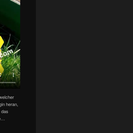
welcher
gin heran,
h das
te…