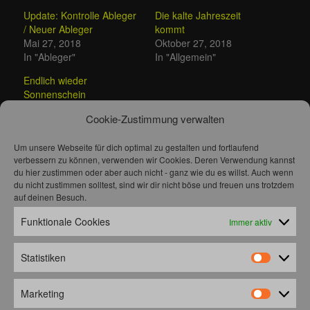
Update: Kontrolle Ableger
Die kalte Jahreszeit
/ Neuer Ableger
kommt
Mai 27, 2018
Oktober 27, 2018
In "Ableger"
In "Allgemein"
Endlich wieder
Sonnenschein
April 27, 2024
Cookie-Zustimmung verwalten
In "Allgemein"
Um unsere Webseite für dich optimal zu gestalten und fortlaufend
Dieser Eintrag wurde veröffentlicht in
Allgemein
von
Peter
.
verbessern zu können, verwenden wir Cookies. Deren Verwendung kannst
Permanenter Link des Eintrags
.
du hier zustimmen oder aber auch nicht - ganz wie du es willst. Auch wenn
du nicht zustimmen solltest, sind wir dir nicht böse und freuen uns trotzdem
auf deinen Besuch.
AUGUST 2026
Funktionale Cookies
Immer aktiv
M
D
M
D
F
S
S
1
2
3
4
5
6
7
8
9
Statistiken
Statistik
10
11
12
13
14
15
16
17
18
19
20
21
22
23
Marketing
24
25
26
27
28
29
30
Marketin
31