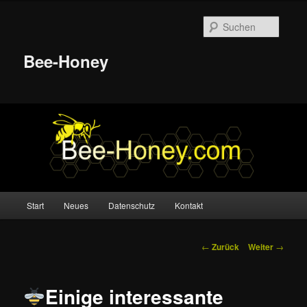
Suche
Bee-Honey
Hauptmenü
Start
Neues
Datenschutz
Kontakt
Zum
Inhalt
Beitrags-
←
Zurück
Weiter
→
Navigation
wechseln
Einige interessante